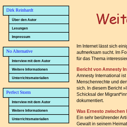
Dirk Reinhardt
Über den Autor
Lesungen
Train Kids
Impressum
Im Internet lässt sich e
No Alternative
aufmerksam sucht. Im Fol
für das Thema interessi
Interview mit dem Autor
Bericht von Amnesty Int
Weitere Informationen
Amnesty International ist
Unterrichtsmaterialien
Menschenrechte und den S
sich. In diesem Bericht »
Perfect Storm
Schicksal der Migrant*i
dokumentiert.
Interview mit dem Autor
Weitere Informationen
Was Ernesto zwischen H
Ein sehr berührender Art
Unterrichtsmaterialien
Gewalt in seinem Heimatl